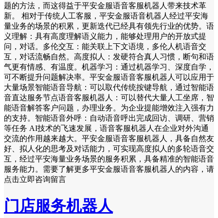
题的方法，而这得益于平安金服语音客服机器人带来技术革
新。 相对于传统人工客服，平安金服语音机器人经过平安海
量业务的场景的积累，更新迭代已经具有领先行业的优势。语
义理解：具有高度理解语义能力，能够处理用户的开放式提
问，对话。多伦交互：能关联上下文语境，多伦人机语音交
互，对话流畅自然。高度拟人：发硬符合真人习惯，断句和语
气更有情感、有温度。机器学习：通过机器学习、深度自学，
可不断提升问题解决率。平安金服语音客服机器人可以应用于
大量场景智能语音导航：可以取代传统按键导航，通过智能语
音直达服务节点语音客服机器人：可以替代大量人工坐席，智
能语音解答客户问题，办理业务。为企业提能增效注入强有力
的支持。智能语音外呼：自动语音呼出完成回访、调研、营销
等任务 AI技术的飞速发展，语音客服机器人在企业对外沟通
交流的作用越来越大。平安金服语音客服机器人，具备自然友
好、拟人化的思考及对话能力，可实现高度拟人的多轮语音交
互，经过平安海量业务场景的服务积累，具备精准的智能语音
服务能力。需要了解更多平安金服语音客服机器人的内容，请
点击立即咨询留言
门店服务机器人