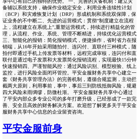
享中心有自己的独特的优势。 一、完善的灾备机制：建立灾
备辅以系统支持，确保作业稳定安全，利用业务连续性计划
（BCP）和灾难恢复计划（DRP）形成机制和系统双保障，保
证业务的不中断二、先进的运营模式：贯彻“制度建立在流程
上，流程建立在系统上”,重塑运营模式，持续进行精益化的管
理，从流程、作业、系统、管理不断精进，持续优化运营模式
三、智能化的报销：简化报销模式，便捷操作，省时省力在报
销端，从16年开始采用随拍付、连闪付、直联付三种模式，随
拍付即通过手机上传发票等材料，远程完成审核，连闪付和直
联付是通过电子发票和大发票简化报销流程，实现最快15分钟
快速报销四、严谨智能风控：通过风险识别、模型校验、线上
监控，进行风险全面闭环管控。平安金服财务共享中心建立一
套《财务共享管理办法》的完善机制，遵循合规监测，主动拦
截两大原则，利用事前，事中，事后三到防线抵御风险，规避
四大风险未雨绸缪，防微杜渐。 平安金服财务共享中心通过
了平安内部众多专业公司的多年打磨升级，已经形成了一款完
善、安全且高效的财务解决方案。欢迎想了解更多关于平安金
服财务共享中心信息的企业留资咨询。
平安金服前身