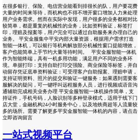
在很多银行、保险、电信营业能看到排很长的队，用户要花费
大量的时间来等待，而机构也不得不增开窗口增加人力来处理
用户业务需求。然而在实际中发现，用户很多的业务都相对比
较简单，都是重复的机械性的业务，比如资料验证，标签打
印，理赔及报案等，用户完全可以通过自助服务来办理自己的
业务。 平安金服集中平安内部大量资源，根据用户需求打造
智能一体机，可以银行等机构解放部分机械性窗口提能增效，
客户也能简单上手节约大量等待时间。 平安金服智能一体机
作为智能终端，具有一机多用功能，满足用户不同的业务环
境。单据打印：支持自助打印交强险、商业保险等标签，并自
动留存凭证底单资料验证：可受理客户自助报案、理赔申请，
支持证明资料、照片的提交和验证一键服务：如果遇到需要客
服解决的疑问，可一键呼叫远程服务人员，进行视频或语音沟
通辅助完成相关业务办理 平安金服智能一体机操作简单，支
持证件，手机号码，人脸识别等多种登录模式，适用于线下门
店大堂，金融机构24小时服务中心，以及地铁商超等人流量较
多的场所。需要了解更多平安金服智能一体机的内容，请点击
立即咨询留言
一站式视频平台