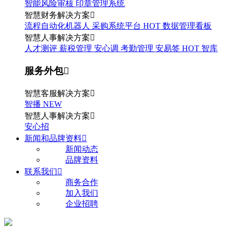
智能风险审核
印章管理系统
智慧财务解决方案

流程自动化机器人
采购系统平台
HOT
数据管理看板
智慧人事解决方案

人才测评
薪税管理
安心调
考勤管理
安易签
HOT
智库
服务外包

智慧客服解决方案

智播
NEW
智慧人事解决方案

安心招
新闻和品牌资料

新闻动态
品牌资料
联系我们

商务合作
加入我们
企业招聘