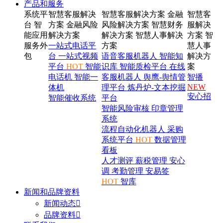
产品和服务
系统平
智慧客服解决
智慧客服解决方案
金融
智慧客
台
智
方案
金融风险
风险解决方案
智慧财务
服解决
能应用
解决方案
解决方案
智慧人事解决
方案
智
服务外
一站式电话平
方案
慧人事
包
台
一站式视频
语音客服机器人
智能知
解决方
平台
HOT
智能
识库
智能质检平台
在线
案
电话机
智能一
客服机器人
舆鹰-舆情管
智播
NEW
体机
理平台
炼丹炉-文本挖掘
安心招
智能催收系统
平台
智能风险审核
印章管理
系统
流程自动化机器人
采购
系统平台
HOT
数据管理
看板
人才测评
薪税管理
安心
调
考勤管理
安易签
HOT
智库
新闻和品牌资料
新闻动态

品牌资料
