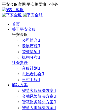
平安金服官网
|
平安集团旗下业务
95511客服
首页
关于平安金服
平安金服
公司简介

发展历程

荣誉奖项

机构分布

社会责任
音服计划

志愿者协会

三村工程

解决方案
智慧客服解决方案

金融风险解决方案

智慧财务解决方案

智慧人事解决方案
