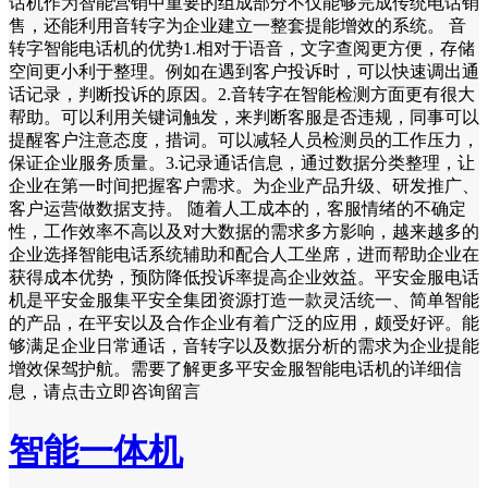
话机作为智能营销中重要的组成部分不仅能够完成传统电话销
售，还能利用音转字为企业建立一整套提能增效的系统。 音
转字智能电话机的优势1.相对于语音，文字查阅更方便，存储
空间更小利于整理。例如在遇到客户投诉时，可以快速调出通
话记录，判断投诉的原因。2.音转字在智能检测方面更有很大
帮助。可以利用关键词触发，来判断客服是否违规，同事可以
提醒客户注意态度，措词。可以减轻人员检测员的工作压力，
保证企业服务质量。3.记录通话信息，通过数据分类整理，让
企业在第一时间把握客户需求。为企业产品升级、研发推广、
客户运营做数据支持。 随着人工成本的，客服情绪的不确定
性，工作效率不高以及对大数据的需求多方影响，越来越多的
企业选择智能电话系统辅助和配合人工坐席，进而帮助企业在
获得成本优势，预防降低投诉率提高企业效益。平安金服电话
机是平安金服集平安全集团资源打造一款灵活统一、简单智能
的产品，在平安以及合作企业有着广泛的应用，颇受好评。能
够满足企业日常通话，音转字以及数据分析的需求为企业提能
增效保驾护航。需要了解更多平安金服智能电话机的详细信
息，请点击立即咨询留言
智能一体机