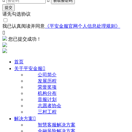


获取验证码
提交
请先勾选协议
我已认真阅读并同意
《平安金服官网个人信息处理规则》

您已提交成功！
首页
关于平安金服

公司简介
发展历程
荣誉奖项
机构分布
音服计划
志愿者协会
三村工程
解决方案

智慧客服解决方案
金融风险解决方案