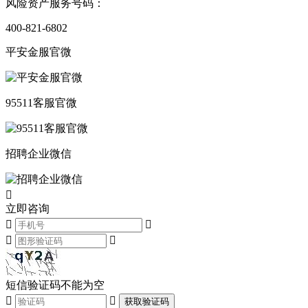
风险资产服务号码：
400-821-6802
平安金服官微
95511客服官微
招聘企业微信

立即咨询




短信验证码不能为空


获取验证码