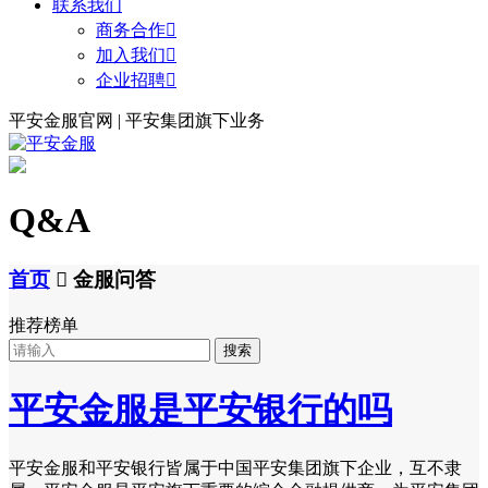
联系我们
商务合作

加入我们

企业招聘

平安金服官网 | 平安集团旗下业务
Q&A
首页

金服问答
推荐榜单
搜索
平安金服是平安银行的吗
平安金服和平安银行皆属于中国平安集团旗下企业，互不隶