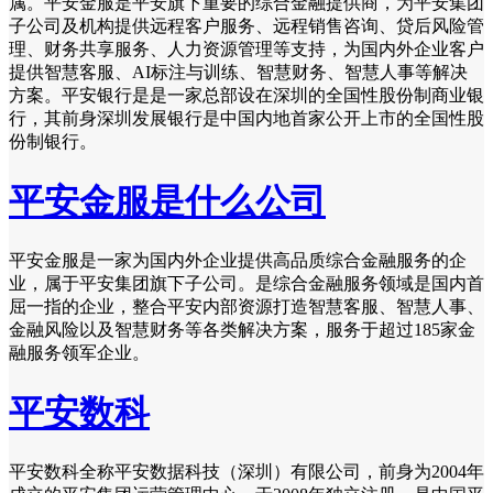
属。平安金服是平安旗下重要的综合金融提供商，为平安集团
子公司及机构提供远程客户服务、远程销售咨询、贷后风险管
理、财务共享服务、人力资源管理等支持，为国内外企业客户
提供智慧客服、AI标注与训练、智慧财务、智慧人事等解决
方案。平安银行是是一家总部设在深圳的全国性股份制商业银
行，其前身深圳发展银行是中国内地首家公开上市的全国性股
份制银行。
平安金服是什么公司
平安金服是一家为国内外企业提供高品质综合金融服务的企
业，属于平安集团旗下子公司。是综合金融服务领域是国内首
屈一指的企业，整合平安内部资源打造智慧客服、智慧人事、
金融风险以及智慧财务等各类解决方案，服务于超过185家金
融服务领军企业。
平安数科
平安数科全称平安数据科技（深圳）有限公司，前身为2004年