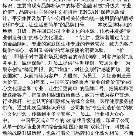
标识，主要将现有品牌标识中的标语"金融 科技"升级为"专业
价值"，品牌标识主体的中文和拼音"PINGAN"保持原版设
计。平安集团及旗下专业公司相关传播均统一使用新的品牌标
识和"专业，让生活更简单"的品牌口号。 本次品牌标识的
焕新、升级，旨在回归公司企业文化的本源，传承并发扬"专
业创造价值"的核心文化理念。 "专业"，意味着通过专业
的金融顾问、专业的家庭医生和专业的养老管家，致力为客户
提供“省心、省时又省钱”的简单便捷的消费体验。 “价
值”，即基于对中国市场及消费者的深刻洞察，对客户坚持“服
务至上、诚信保障”，对员工提供“生涯规划、安居乐业”，为
股东创造“稳定回报、资产增值”，对社会履行“感恩回馈、建
设国家”，从而持续为客户、为股东、为员工、为社会创造最
大价值。 34年来，中国平安始终秉承"专业创造价值"的核
心文化理念和"专业，让生活更简单"的品牌口号。把简单和便
捷送给客户，把复杂和困难留给自己，致力于成为客户首选、
行业标杆、社会认可的国际领先的综合金融、医疗健康服务提
供商。通过此次品牌标识升级，公司将把"专业创造价值"的核
心文化理念，传播到更多平安客户、员工、行业和大众心
中。 中国平安成立至今的5次品牌升级过程，印证了公司
从单一的保险业务向"综合金融 医疗健康"双轮并行、科技驱
动的战略升级历程，也象征着公司品牌和文化薪火相传、不断