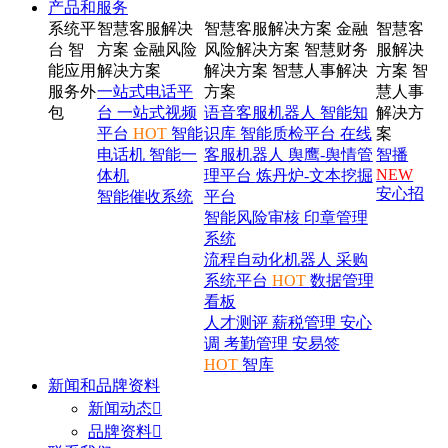
产品和服务
系统平
智慧客服解决
智慧客服解决方案
金融
智慧客
台
智
方案
金融风险
风险解决方案
智慧财务
服解决
能应用
解决方案
解决方案
智慧人事解决
方案
智
服务外
一站式电话平
方案
慧人事
包
台
一站式视频
语音客服机器人
智能知
解决方
平台
HOT
智能
识库
智能质检平台
在线
案
电话机
智能一
客服机器人
舆鹰-舆情管
智播
NEW
体机
理平台
炼丹炉-文本挖掘
安心招
智能催收系统
平台
智能风险审核
印章管理
系统
流程自动化机器人
采购
系统平台
HOT
数据管理
看板
人才测评
薪税管理
安心
调
考勤管理
安易签
HOT
智库
新闻和品牌资料
新闻动态

品牌资料
