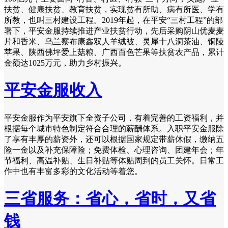
扶贫、健康扶贫、教育扶贫，实现贫有所助、病有所医、学有
所教，也叫三村建设工程。2019年起，在平安“三村工程”的部
署下，平安金服持续推进产业扶贫行动，先后采购阴山优麦麦
片和香米、乌兰察布康鑫双人羊绒被、灵犀十八洞茶油、铜陵
苹果、陕西佛坪爱上菇粮、广西百色芒果等扶贫农产品，累计
金额达1025万元，助力乡村振兴。
平安金服收入
平安金服作为平安旗下全资子公司，有着完善的工资福利，并
根据每个城市特色制定符合合理的薪酬体系。入职平安金服除
了享有丰厚的薪资外，还可以根据国家规定带薪休假，缴纳五
险一金以及补充保障险；免费体检、心理咨询、团建年会；年
节福利、高温补贴、生日补贴等体贴周到的员工关怀。日常工
作中也有丰富多彩的文化活动等着您。
三省服务：省心，省时，又省
钱