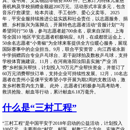
具、读书角、义卖物品等物资5000 件。已累计为特殊儿童慈
善机构及学校捐赠金额超200万元。活动形式丰富多元，包含
音乐疗愈课堂、绘本共读、手工创作、爱心义卖等。 2025
年，平安金服持续推进公益实践和社会责任，以志愿服务、捐
赠、乡村振兴为落脚点，开展特色志愿者活动“音服计划”“与
希望同行”50 场，参与志愿者超700余名，获来自深圳、上海
等全国10 地区平安志愿者积极响应。8月，在成都世运会上，
50余名志愿者“小青椒”为全球来客提供全方位暖心服务，展现
国际赛事中的企业担当。9月，联合平安资管，向江西省永新
中学捐赠四台专业乒乓球台、若干副球拍及数枚乒乓球，支持
学校体育施建设。11月，在河南洛阳汝阳县实施“产业 消
费”乡村振兴帮扶，计划投入70万元产业帮扶资金，并签订了
60万元消费帮扶订单，支持企业可持续性发展。12月，10名志
愿者在贵州小妥倮平安希望小学开展为期2周的支教活动，激
发乡村教育内生力量。 此外，志愿者们积极参与高考助考、
救洪抢险、献血等行动，累计献血6.18万毫升。
什么是“三村工程”
“三村工程”是中国平安于2018年启动的公益活动，计划投入
100亿元，主要面向“村官、村医、村教”三个方向，实施产业