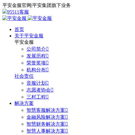
平安金服官网
|
平安集团旗下业务
95511客服
首页
关于平安金服
平安金服
公司简介

发展历程

荣誉奖项

机构分布

社会责任
音服计划

志愿者协会

三村工程

解决方案
智慧客服解决方案

金融风险解决方案

智慧财务解决方案

智慧人事解决方案
