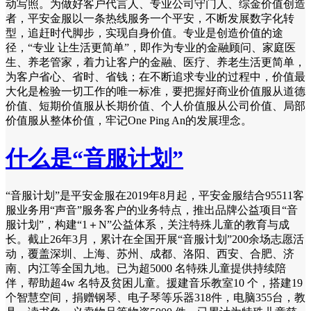
动写照。为做好客户代言人、专业公司守门人、综金价值创造
者，平安金服以一条热线服务一个平安，不断发展数字化转
型，追赶时代脚步，实现自身价值。专业是创造价值的途
径，“专业 让生活更简单”，即作为专业的金融顾问、家庭医
生、养老管家，着力让客户的金融、医疗、养老生活更简单，
为客户省心、省时、省钱；在不断追求专业的过程中，价值最
大化是检验一切工作的唯一标准，要把握好商业价值服从道德
价值、短期价值服从长期价值、个人价值服从公司价值、局部
价值服从整体价值，牢记One Ping An的发展理念。
什么是“音服计划”
“音服计划”是平安金服在2019年8月起，平安金服结合95511客
服业务用“声音”服务客户的业务特点，推出品牌公益项目“音
服计划”，构建“1＋N”公益体系，关注特殊儿童的教育与成
长。截止26年3月，累计在全国开展“音服计划”200余场志愿活
动，覆盖深圳、上海、苏州、成都、洛阳、西安、合肥、济
南、内江等全国九地。已为超5000 名特殊儿童提供持续陪
伴，帮助超4w 名特及贫困儿童。援建音乐教室10 个，搭建19
个智慧空间，捐赠钢琴、电子琴等乐器318件，电脑355台，教