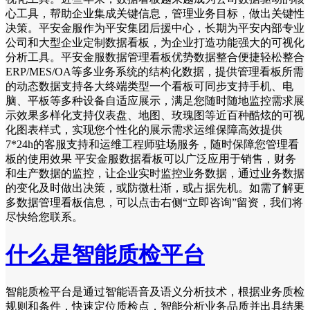
心工具，帮助企业集成关键信息，管理业务目标，做出关键性
决策。平安金服作为平安集团后援中心，长期为平安内部专业
公司和大型企业定制数据看板，为企业打造功能强大的可视化
分析工具。平安金服数据管理看板优势数据整合便捷轻松整合
ERP/MES/OA等多业务系统的结构化数据，提供管理看板所需
的动态数据支持各大终端类型一个看板可同步支持手机、电
脑、平板等多种设备自适应展示，满足您随时随地监控需求展
示效果多样化支持仪表盘、地图、玫瑰图等近百种酷炫的可视
化图表样式，实现您个性化的展示需求运维保障高效提供
7*24h的客服支持和运维工程师驻场服务，随时保障您管理看
板的使用效果 平安金服数据看板可以广泛应用于销售，财务
和生产数据的监控，让企业实时监控业务数据，通过业务数据
的变化及时做出决策，或防微杜渐，或占据先机。如需了解更
多数据管理看板信息，可以点击右侧“立即咨询”留资，我们将
尽快给您联系。
什么是智能质检平台
智能质检平台是通过智能语音及语义分析技术，根据业务质检
规则和条件，快速定位质检点，智能分析业务品质并出具结果