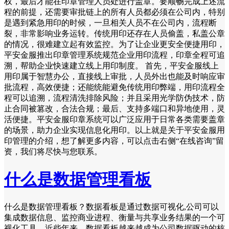
权，最后才能在印章管理人员处进行盖章。要顺畅完成上述流
程的前提，还需要审批链上的所有人员都必须在公司内，特别
是遇到紧急用印的时候，一旦相关人员不在公司内，流程断
裂，非常影响业务运转。传统用印还存在人员偷盖，私盖公章
的情况，很难建立起有效监控。为了让企业更安全便捷用印，
平安金服推出印章管理系统规范企业用印流程，印章全程可追
溯，帮助企业快速建立线上用印制度。 首先，平安金服线上
用印属于智慧办公，直接线上审批，人员外出也能及时响应审
批流程，高效便捷；还能统能避免传统用印弊端，用印流程全
程可以追溯，流程清洗排除风险；并且采用光学防伪技术，防
止合同被篡改，合法合规；最后、支持多端口和异地使用，灵
活便捷。平安金服印章系统可以广泛应用于日常各类需要盖章
的场景，助力企业实现信息化用印。以上就是关于平安金服用
印管理的介绍，想了解更多内容，可以点击右侧“在线咨询”留
资，我们将尽快与您联系。
什么是数据管理看板
什么是数据管理看板？数据看板是通过数据可视化,公司可以
集成数据信息、监控商业进程、衡量与共享业务结果的一个可
视化工具。近些年来，数据看板越来越成为公司数据驱动的核