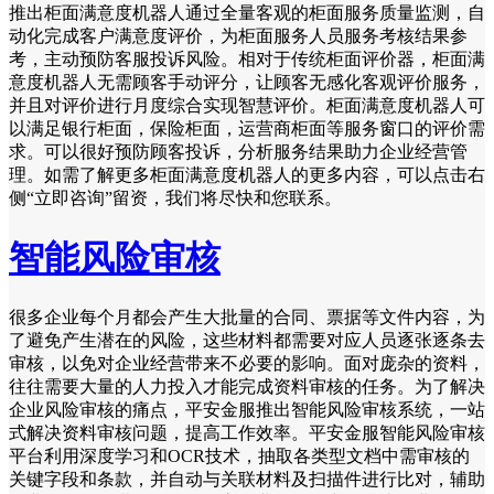
推出柜面满意度机器人通过全量客观的柜面服务质量监测，自
动化完成客户满意度评价，为柜面服务人员服务考核结果参
考，主动预防客服投诉风险。相对于传统柜面评价器，柜面满
意度机器人无需顾客手动评分，让顾客无感化客观评价服务，
并且对评价进行月度综合实现智慧评价。柜面满意度机器人可
以满足银行柜面，保险柜面，运营商柜面等服务窗口的评价需
求。可以很好预防顾客投诉，分析服务结果助力企业经营管
理。如需了解更多柜面满意度机器人的更多内容，可以点击右
侧“立即咨询”留资，我们将尽快和您联系。
智能风险审核
很多企业每个月都会产生大批量的合同、票据等文件内容，为
了避免产生潜在的风险，这些材料都需要对应人员逐张逐条去
审核，以免对企业经营带来不必要的影响。面对庞杂的资料，
往往需要大量的人力投入才能完成资料审核的任务。为了解决
企业风险审核的痛点，平安金服推出智能风险审核系统，一站
式解决资料审核问题，提高工作效率。平安金服智能风险审核
平台利用深度学习和OCR技术，抽取各类型文档中需审核的
关键字段和条款，并自动与关联材料及扫描件进行比对，辅助