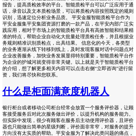
报告，提高质检效率的平台。智能质检平台可以广泛应用于通
话，录音以及文本质检场景，可以将质检内容按照既定的规则
识别，迅速定位分析业务品质。 平安金服智能质检平台作为
平安金服集平安集团资源打磨的一款产品，在平安内部广泛实
践应用，相对于市场上的智能质检平台具有高效智能和结果精
准的特点，帮助企业自动化大批量处理质检任务，并且根据业
务规则精准识别质检点，出具结果。 信息化的今天，各类型
的业务逐渐从线下转移到线上，及时发现客服对话中问题点对
企业改善服务，加快业务发展显得特别重要，智能质检平台作
为企业的护城河就变得非常关键。以上就是关于智能质检平台
的介绍，想了解更多相关内容可以点击右侧“立即咨询”进行留
资，我们将尽快和您联系。
什么是柜面满意度机器人
银行柜台或者移动公司柜台经常会放置一个服务评价器，让顾
客接受服务后对此次服务做出评价，以提升机构的服务能力。
但实际中发现，很少有顾客在服务后主动使用评价器，且评价
器也只能做出简单的星级判断，评价面非常窄，对服务的提升
方向没有太实质的帮助。平安金服为了解决此类问题的痛点，