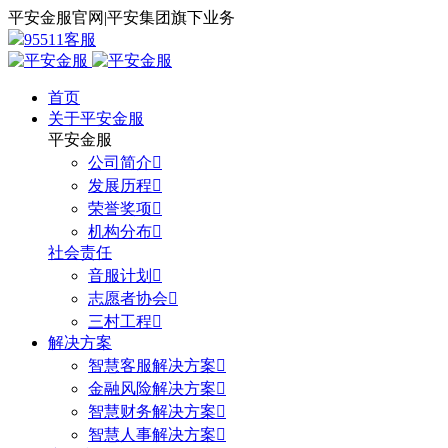
平安金服官网
|
平安集团旗下业务
95511客服
首页
关于平安金服
平安金服
公司简介

发展历程

荣誉奖项

机构分布

社会责任
音服计划

志愿者协会

三村工程

解决方案
智慧客服解决方案

金融风险解决方案

智慧财务解决方案

智慧人事解决方案
