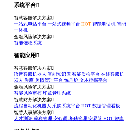
系统平台

智慧客服解决方案

一站式电话平台
一站式视频平台
HOT
智能电话机
智能
一体机
金融风险解决方案

智能催收系统
智能应用

智慧客服解决方案

语音客服机器人
智能知识库
智能质检平台
在线客服机
器人
舆鹰-舆情管理平台
炼丹炉-文本挖掘平台
金融风险解决方案

智能风险审核
印章管理系统
智慧财务解决方案

流程自动化机器人
采购系统平台
HOT
数据管理看板
智慧人事解决方案

人才测评
薪税管理
安心调
考勤管理
安易签
HOT
智库