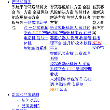
产品和服务
系统平
智慧客服解决
智慧客服解决方案
金融
智慧客
台
智
方案
金融风险
风险解决方案
智慧财务
服解决
能应用
解决方案
解决方案
智慧人事解决
方案
智
服务外
一站式电话平
方案
慧人事
包
台
一站式视频
语音客服机器人
智能知
解决方
平台
HOT
智能
识库
智能质检平台
在线
案
电话机
智能一
客服机器人
舆鹰-舆情管
智播
NEW
体机
理平台
炼丹炉-文本挖掘
安心招
智能催收系统
平台
智能风险审核
印章管理
系统
流程自动化机器人
采购
系统平台
HOT
数据管理
看板
人才测评
薪税管理
安心
调
考勤管理
安易签
HOT
智库
新闻和品牌资料
新闻动态

品牌资料
