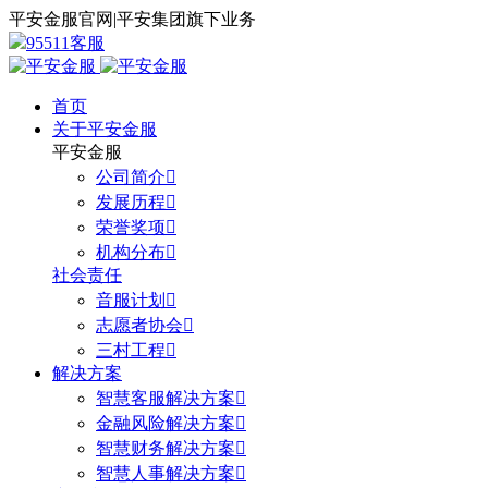
平安金服官网
|
平安集团旗下业务
95511客服
首页
关于平安金服
平安金服
公司简介

发展历程

荣誉奖项

机构分布

社会责任
音服计划

志愿者协会

三村工程

解决方案
智慧客服解决方案

金融风险解决方案

智慧财务解决方案

智慧人事解决方案
