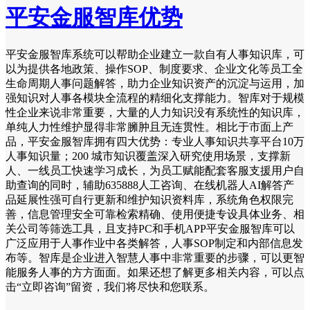
平安金服智库优势
平安金服智库系统可以帮助企业建立一款自有人事知识库，可
以为提供各地政策、操作SOP、制度要求、企业文化等员工全
生命周期人事问题解答，助力企业知识资产的沉淀与运用，加
强知识对人事各模块全流程的精细化支撑能力。智库对于规模
性企业来说非常重要，大量的人力知识没有系统性的知识库，
单纯人力性维护显得非常臃肿且无连贯性。相比于市面上产
品，平安金服智库拥有四大优势：专业人事知识共享平台10万
人事知识量；200 城市知识覆盖深入研究使用场景，支撑新
人、一线员工快速学习成长，为员工赋能配套客服支援用户自
助查询的同时，辅助635888人工咨询、在线机器人AI解答产
品延展性强可自行更新和维护知识资料库，系统角色权限完
善，信息管理安全可靠检索精确、使用便捷专设具体业务、相
关公司等筛选工具，且支持PC和手机APP平安金服智库可以
广泛应用于人事作业中各类解答，人事SOP制定和内部信息发
布等。智库是企业进入智慧人事中非常重要的步骤，可以更智
能服务人事的方方面面。如果还想了解更多相关内容，可以点
击“立即咨询”留资，我们将尽快和您联系。