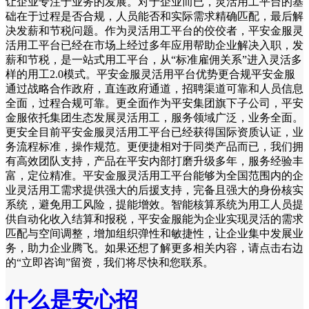
让企业专注于业务的发展。对于企业而已，灵活用工平台的基
础在于过程是否合规，人员能否和实际需求精确匹配，最后解
决发薪和节税问题。作为灵活用工平台的佼佼者，平安金服灵
活用工平台已经在市场上经过多年应用帮助企业解决入职，发
薪和节税，是一站式用工平台，从“标准雇佣关系”进入灵活多
样的用工2.0模式。平安金服灵活用平台优势更合规平安金服
通过战略合作政府，直连政府通道，招聘渠道可靠和人员信息
全面，过程合规可靠。更全面作为平安集团旗下子公司，平安
金服依托集团生态发展灵活用工，服务领域广泛，业务全面。
更安全目前平安金服灵活用工平台已经获得国际资质认证，业
务流程标准，操作规范。更便捷相对于同类产品而已，我们拥
有高效团队支持，产品在平安内部打磨升级多年，服务经验丰
富，定位精准。平安金服灵活用工平台能够为全国范围内的企
业灵活用工需求提供强大的后援支持，完备且强大的身份核实
系统，避免用工风险，提能增效。智能核算系统为用工人员提
供自动化收入结算和报税，平安金服能为企业实现灵活的需求
匹配与空间调整，增加组织弹性和敏捷性，让企业集中发展业
务，助力企业腾飞。如果还想了解更多相关内容，请点击右边
的“立即咨询”留资，我们将尽快和您联系。
什么是安心招