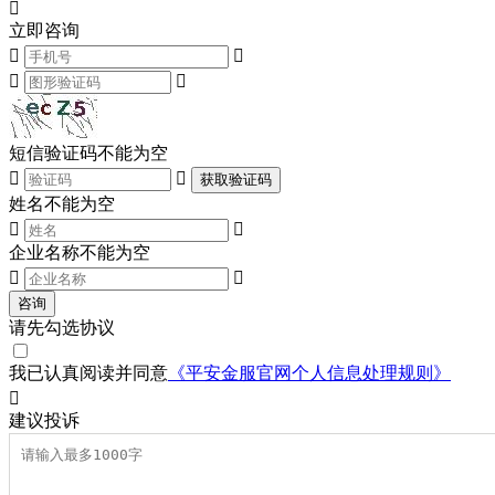

立即咨询




短信验证码不能为空


获取验证码
姓名不能为空


企业名称不能为空


咨询
请先勾选协议
我已认真阅读并同意
《平安金服官网个人信息处理规则》

建议
投诉