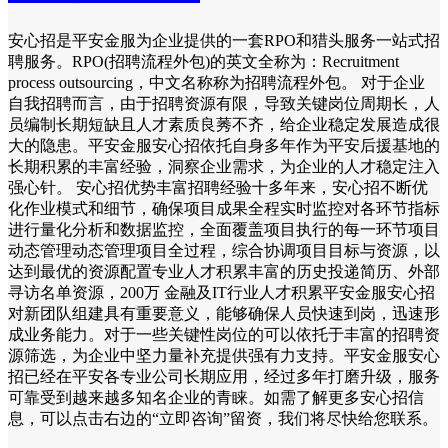
安心招是平安金服为企业提供的一套RPO和猎头服务一站式招
聘服务。RPO(招聘流程外包)的英文全称为：Recruitment
process outsourcing，中文名称称为招聘流程外包。 对于企业
自我招聘而言，由于招聘资源有限，导致关键岗位周期长，人
员编制长期短缺且人才素质良莠不齐，给企业稳定发展造成很
大的隐患。平安金服安心招依托自身多年作为平安后援基地的
长期积累的丰富经验，洞察企业需求，为企业的人才稳定注入
强心针。 安心招优势丰富招聘经验十多年来，安心招不断优
化作业模式和细节，确保项目成果全程实时监控对各环节指标
进行量化分析和数据监控，全面覆盖项目执行的每一环节项目
动态管理动态管理项目全过程，综合协调项目目标与资源，以
达到最优的资源配置专业人才积累丰富的历史投递简历、外部
寻访名单资源，200万 金融及IT行业人才积累平安金服安心招
对新团队组建具有重要意义，能够确保人员快速到岗，迅速形
成业务能力。对于一些关键性岗位的可以依托于丰富的招聘资
源筛选，为企业中坚力量补充提供强有力支持。平安金服安心
招已经在平安各专业公司长期应用，经过多年打磨升级，服务
可靠受到越来越多知名企业的青睐。如需了解更多安心招信
息，可以点击右边的“立即咨询”留资，我们将尽快给您联系。