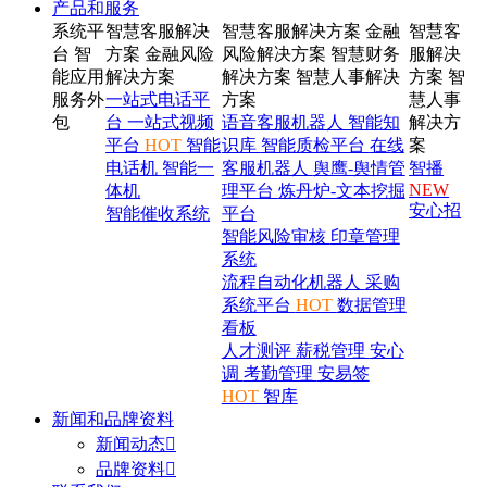
产品和服务
系统平
智慧客服解决
智慧客服解决方案
金融
智慧客
台
智
方案
金融风险
风险解决方案
智慧财务
服解决
能应用
解决方案
解决方案
智慧人事解决
方案
智
服务外
一站式电话平
方案
慧人事
包
台
一站式视频
语音客服机器人
智能知
解决方
平台
HOT
智能
识库
智能质检平台
在线
案
电话机
智能一
客服机器人
舆鹰-舆情管
智播
NEW
体机
理平台
炼丹炉-文本挖掘
安心招
智能催收系统
平台
智能风险审核
印章管理
系统
流程自动化机器人
采购
系统平台
HOT
数据管理
看板
人才测评
薪税管理
安心
调
考勤管理
安易签
HOT
智库
新闻和品牌资料
新闻动态

品牌资料
