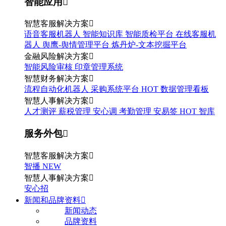
智能应用

智慧客服解决方案

语音客服机器人
智能知识库
智能质检平台
在线客服机
器人
舆鹰-舆情管理平台
炼丹炉-文本挖掘平台
金融风险解决方案

智能风险审核
印章管理系统
智慧财务解决方案

流程自动化机器人
采购系统平台
HOT
数据管理看板
智慧人事解决方案

人才测评
薪税管理
安心调
考勤管理
安易签
HOT
智库
服务外包

智慧客服解决方案

智播
NEW
智慧人事解决方案

安心招
新闻和品牌资料

新闻动态
品牌资料