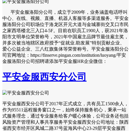
平安金服洛阳分公司，成立于2009年，业务涵盖电话呼叫
中心、在线、视频、直播、机器人客服等多渠道服务。平安金
服洛阳分公司职场位于洛龙区开元大道与金城寨街交叉口市民
之家西塔楼北三入口4-5F。目前在职员工1900人，获2021年洛
阳市文明单位荣誉称号，2021年中国雇主品牌节最佳雇主奖，
并多次被当地辖区政府授予“促就业.助发展”特别贡献企业、
爱心公益企业、三八红旗集体等荣誉称号。平安金服洛阳分公
司官网地址：https://finserve.pingan.com/institution/luoyang/平安
金服洛阳分公司招聘请添加平安金服HR企业微信：
平安金服西安分公司
平安金服西安分公司于2017年正式成立，共有员工1500余人，
作为95511远程服务窗口之一，始终保持服务初心，秉承一站
式服务理念，通过专业服务给客户暖心体验，公司业务还包括
风险资产管理和人事共享服务平安金服西安分公司地址：陕西
省西安市经开区凤城二路37号蓝海风中心23-29层平安金服西