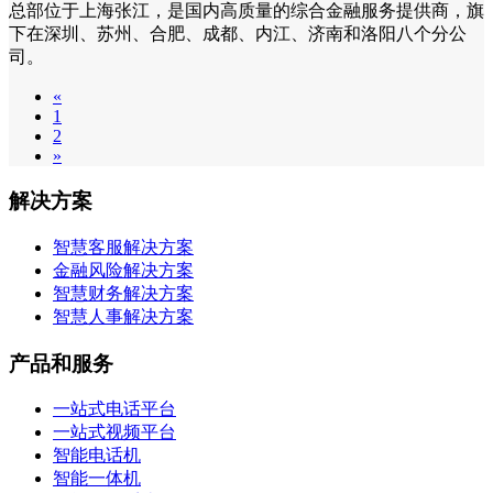
总部位于上海张江，是国内高质量的综合金融服务提供商，旗
下在深圳、苏州、合肥、成都、内江、济南和洛阳八个分公
司。
«
1
2
»
解决方案
智慧客服解决方案
金融风险解决方案
智慧财务解决方案
智慧人事解决方案
产品和服务
一站式电话平台
一站式视频平台
智能电话机
智能一体机