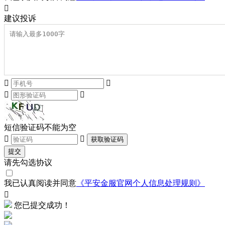

建议
投诉




短信验证码不能为空


获取验证码
提交
请先勾选协议
我已认真阅读并同意
《平安金服官网个人信息处理规则》

您已提交成功！