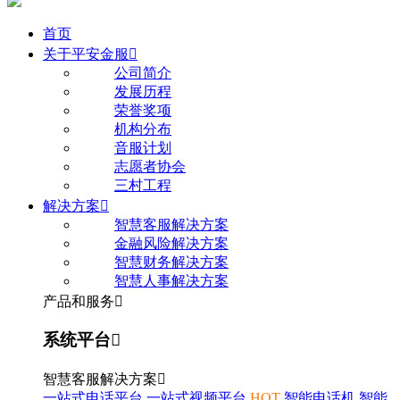
首页
关于平安金服

公司简介
发展历程
荣誉奖项
机构分布
音服计划
志愿者协会
三村工程
解决方案

智慧客服解决方案
金融风险解决方案
智慧财务解决方案
智慧人事解决方案
产品和服务

系统平台

智慧客服解决方案

一站式电话平台
一站式视频平台
HOT
智能电话机
智能