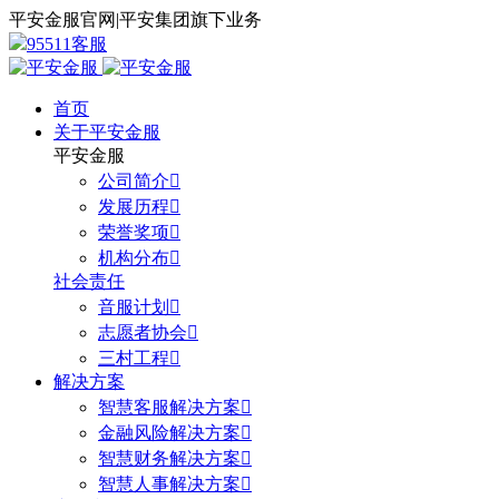
平安金服官网
|
平安集团旗下业务
95511客服
首页
关于平安金服
平安金服
公司简介

发展历程

荣誉奖项

机构分布

社会责任
音服计划

志愿者协会

三村工程

解决方案
智慧客服解决方案

金融风险解决方案

智慧财务解决方案

智慧人事解决方案
