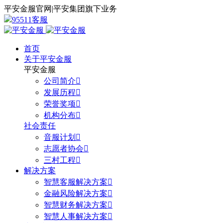
平安金服官网
|
平安集团旗下业务
95511客服
首页
关于平安金服
平安金服
公司简介

发展历程

荣誉奖项

机构分布

社会责任
音服计划

志愿者协会

三村工程

解决方案
智慧客服解决方案

金融风险解决方案

智慧财务解决方案

智慧人事解决方案
