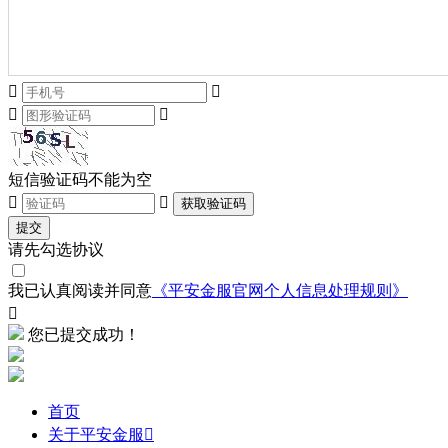




短信验证码不能为空


获取验证码
提交
请先勾选协议
我已认真阅读并同意
《平安金服官网个人信息处理规则》

您已提交成功！
首页
关于平安金服
