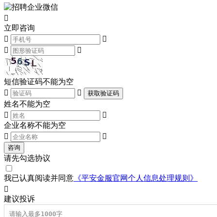

立即咨询




短信验证码不能为空


获取验证码
姓名不能为空


企业名称不能为空


咨询
请先勾选协议
我已认真阅读并同意
《平安金服官网个人信息处理规则》

建议
投诉