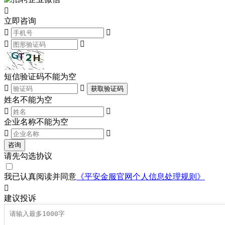

立即咨询




短信验证码不能为空


获取验证码
姓名不能为空


企业名称不能为空


咨询
请先勾选协议
我已认真阅读并同意
《平安金服官网个人信息处理规则》

建议
投诉