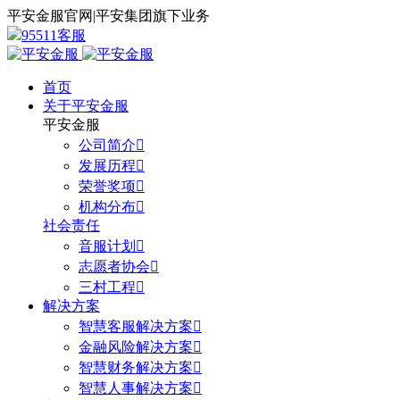
平安金服官网
|
平安集团旗下业务
95511客服
首页
关于平安金服
平安金服
公司简介

发展历程

荣誉奖项

机构分布

社会责任
音服计划

志愿者协会

三村工程

解决方案
智慧客服解决方案

金融风险解决方案

智慧财务解决方案

智慧人事解决方案
