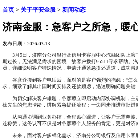
首页
>
关于平安金服
>
新闻动态
济南金服：急客户之所急，暖
发布日期：2026-03-13
3月5日，济南分公司银行及信用卡客服中心汽融团队上
期过长，无法满足需求的困境，故客户拨打95511寻求帮助
员，详细说明客户特殊情况，申请开通紧急提还通道，成功帮
谷彦蓉接到客户电话后，面对的是客户强烈的抱怨：“怎么
求，细致了解其出国时间安排及还款顾虑，迅速明确问题关键
为切实解决客户难题，谷彦蓉立即启动内部协调机制，主
徐先生的焦虑情绪，讲解紧急提还流程；一边同步推进审批进
从沟通协调到业务办结，全程贴心跟进，让客户无需奔波、
连称赞，这份认可不仅是对谷彦蓉个人服务的肯定，更是对济南
未来，面对客户多样化需求，济南分公司银行及信用卡客