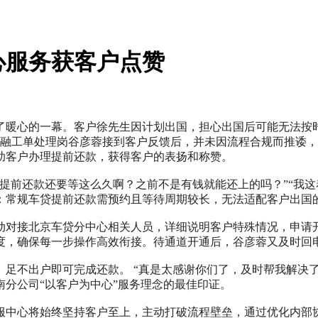
心服务获客户点赞
演了暖心的一幕。客户徐先生因计划出国，担心出国后可能无法按
。汽融工单处理岗谷彦蓉接到客户反馈后，并未因流程合规而推诿
助客户办理提前还款，获得客户的表扬和称赞。
提前还款还要等这么久啊？之前不是有钱就能还上的吗？”“我这
：常规车贷提前还款需预约且等待周期较长，无法适配客户出国
动对接北京车贷分中心相关人员，详细说明客户特殊情况，申请开
度，确保每一步操作高效衔接。待通道开通后，谷彦蓉又及时回
足不出户即可完成还款。 “真是太感谢你们了，及时帮我解决了
分公司“以客户为中心”服务理念的最佳印证。
服中心将始终坚持客户至上，主动打破流程壁垒，通过优化内部