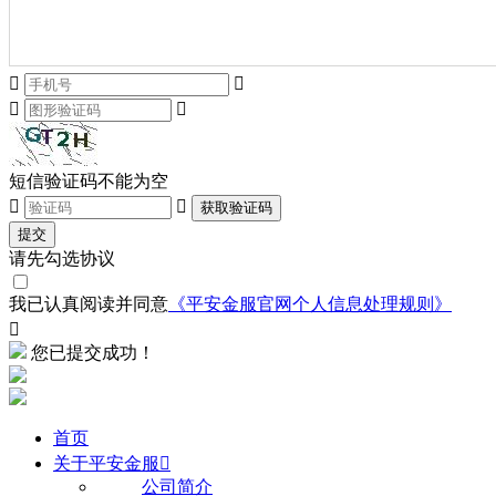




短信验证码不能为空


获取验证码
提交
请先勾选协议
我已认真阅读并同意
《平安金服官网个人信息处理规则》

您已提交成功！
首页
关于平安金服

公司简介