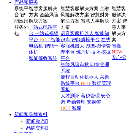
产品和服务
系统平
智慧客服解决
智慧客服解决方案
金融
智慧客
台
智
方案
金融风险
风险解决方案
智慧财务
服解决
能应用
解决方案
解决方案
智慧人事解决
方案
智
服务外
一站式电话平
方案
慧人事
包
台
一站式视频
语音客服机器人
智能知
解决方
平台
HOT
智能
识库
智能质检平台
在线
案
电话机
智能一
客服机器人
舆鹰-舆情管
智播
NEW
体机
理平台
炼丹炉-文本挖掘
安心招
智能催收系统
平台
智能风险审核
印章管理
系统
流程自动化机器人
采购
系统平台
HOT
数据管理
看板
人才测评
薪税管理
安心
调
考勤管理
安易签
HOT
智库
新闻和品牌资料
新闻动态

品牌资料
