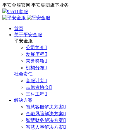
平安金服官网
|
平安集团旗下业务
95511客服
首页
关于平安金服
平安金服
公司简介

发展历程

荣誉奖项

机构分布

社会责任
音服计划

志愿者协会

三村工程

解决方案
智慧客服解决方案

金融风险解决方案

智慧财务解决方案

智慧人事解决方案
