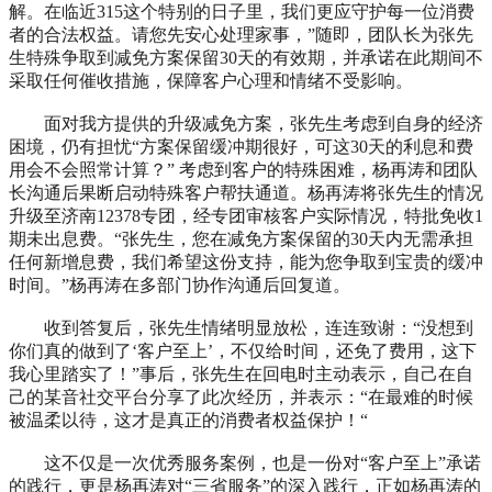
解。在临近315这个特别的日子里，我们更应守护每一位消费
者的合法权益。请您先安心处理家事，”随即，团队长为张先
生特殊争取到减免方案保留30天的有效期，并承诺在此期间不
采取任何催收措施，保障客户心理和情绪不受影响。
面对我方提供的升级减免方案，张先生考虑到自身的经济
困境，仍有担忧“方案保留缓冲期很好，可这30天的利息和费
用会不会照常计算？” 考虑到客户的特殊困难，杨再涛和团队
长沟通后果断启动特殊客户帮扶通道。杨再涛将张先生的情况
升级至济南12378专团，经专团审核客户实际情况，特批免收1
期未出息费。“张先生，您在减免方案保留的30天内无需承担
任何新增息费，我们希望这份支持，能为您争取到宝贵的缓冲
时间。”杨再涛在多部门协作沟通后回复道。
收到答复后，张先生情绪明显放松，连连致谢：“没想到
你们真的做到了‘客户至上’，不仅给时间，还免了费用，这下
我心里踏实了！”事后，张先生在回电时主动表示，自己在自
己的某音社交平台分享了此次经历，并表示：“在最难的时候
被温柔以待，这才是真正的消费者权益保护！“
这不仅是一次优秀服务案例，也是一份对“客户至上”承诺
的践行，更是杨再涛对“三省服务”的深入践行，正如杨再涛的