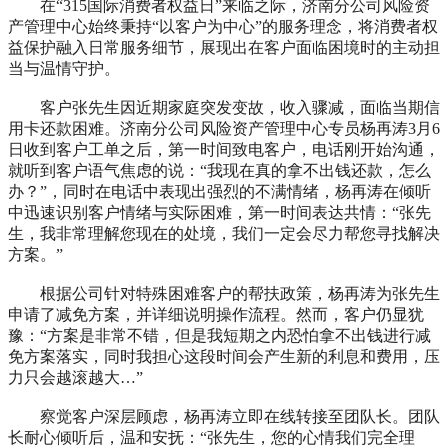
在“315国际消费者权益日”来临之际，济南分公司风险资
产管理中心始终秉持“以客户为中心”的服务理念，将消费者权
益保护融入日常服务细节，展现出在客户面临困境时的主动担
当与温情守护。
客户张先生因近期家庭突发变故，收入骤减，面临当期信
用卡还款困难。济南分公司风险资产管理中心专员杨再涛3月6
日收到客户工单之后，第一时间致电客户，电话刚开始沟通，
就听到客户语气焦虑的说：“我现在真的拿不出钱还款，怎么
办？”，同时在电话中表现出强烈的不满情绪，杨再涛在倾听
中迅速识别客户情绪与实际困难，第一时间表达共情：“张先
生，我非常理解您现在的处境，我们一定会尽力帮您寻找解决
方案。”
根据公司针对特殊困难客户的帮扶政策，杨再涛为张先生
申请了减免方案，并详细说明操作流程。然而，客户仍显犹
豫：“方案是非常不错，但是我短期之内恐怕拿不出钱进行减
免方案落实，同时我担心这段时间会产生新的利息和费用，压
力只会越滚越大…”
察觉客户深层顾虑，杨再涛立即在线转接至团队长。团队
长耐心倾听后，温和安抚：“张先生，您的心情我们完全理