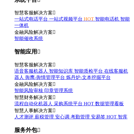
智慧客服解决方案

一站式电话平台
一站式视频平台
HOT
智能电话机
智能
一体机
金融风险解决方案

智能催收系统
智能应用

智慧客服解决方案

语音客服机器人
智能知识库
智能质检平台
在线客服机
器人
舆鹰-舆情管理平台
炼丹炉-文本挖掘平台
金融风险解决方案

智能风险审核
印章管理系统
智慧财务解决方案

流程自动化机器人
采购系统平台
HOT
数据管理看板
智慧人事解决方案

人才测评
薪税管理
安心调
考勤管理
安易签
HOT
智库
服务外包
