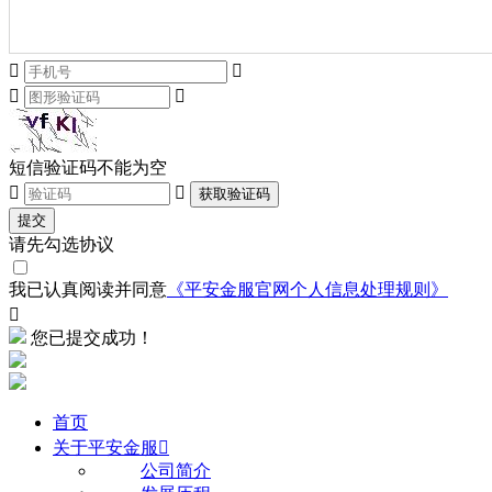




短信验证码不能为空


获取验证码
提交
请先勾选协议
我已认真阅读并同意
《平安金服官网个人信息处理规则》

您已提交成功！
首页
关于平安金服

公司简介