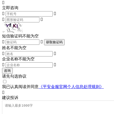

立即咨询




短信验证码不能为空


获取验证码
姓名不能为空


企业名称不能为空


咨询
请先勾选协议
我已认真阅读并同意
《平安金服官网个人信息处理规则》

建议
投诉