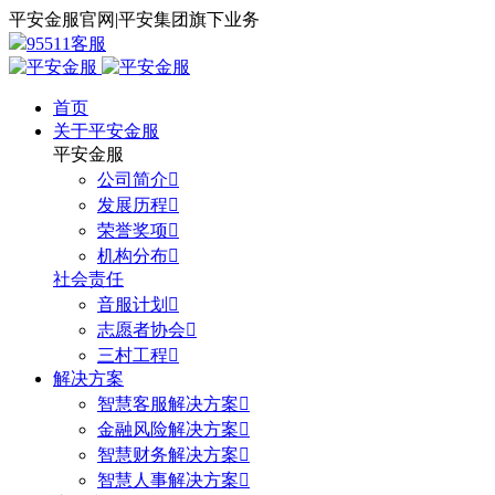
平安金服官网
|
平安集团旗下业务
95511客服
首页
关于平安金服
平安金服
公司简介

发展历程

荣誉奖项

机构分布

社会责任
音服计划

志愿者协会

三村工程

解决方案
智慧客服解决方案

金融风险解决方案

智慧财务解决方案

智慧人事解决方案
