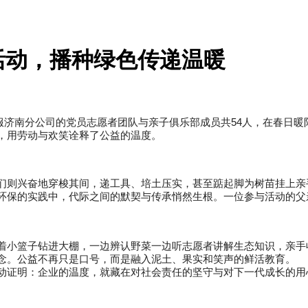
活动，播种绿色传递温暖
金服济南分公司的党员志愿者团队与亲子俱乐部成员共54人，在春日暖
绿，用劳动与欢笑诠释了公益的温度。
们则兴奋地穿梭其间，递工具、培土压实，甚至踮起脚为树苗挂上亲手
环保的实践中，代际之间的默契与传承悄然生根。一位参与活动的父
着小篮子钻进大棚，一边辨认野菜一边听志愿者讲解生态知识，亲手收
念。公益不再只是口号，而是融入泥土、果实和笑声的鲜活教育。
动证明：企业的温度，就藏在对社会责任的坚守与对下一代成长的用