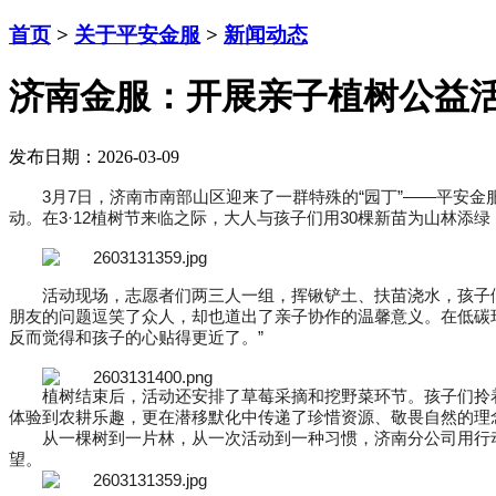
首页
>
关于平安金服
>
新闻动态
济南金服：开展亲子植树公益
发布日期：2026-03-09
3月7日，济南市南部山区迎来了一群特殊的“园丁”——平安
动。在3·12植树节来临之际，大人与孩子们用30棵新苗为山林添
活动现场，志愿者们两三人一组，挥锹铲土、扶苗浇水，孩子
朋友的问题逗笑了众人，却也道出了亲子协作的温馨意义。在低碳
反而觉得和孩子的心贴得更近了。”
植树结束后，活动还安排了草莓采摘和挖野菜环节。孩子们拎
体验到农耕乐趣，更在潜移默化中传递了珍惜资源、敬畏自然的理
从一棵树到一片林，从一次活动到一种习惯，济南分公司用行
望。