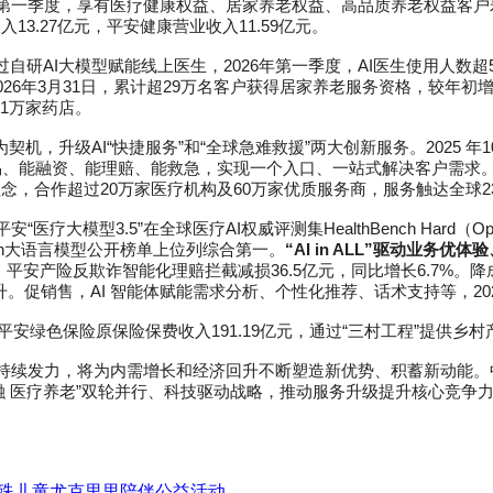
 年第一季度，享有医疗健康权益、居家养老权益、高品质养老权益客户寿
13.27亿元，平安健康营业收入11.59亿元。
自研AI大模型赋能线上医生，2026年第一季度，AI医生使用人数超5
6年3月31日，累计超29万名客户获得居家养老服务资格，较年初增长
1万家药店。
”为契机，升级AI“快捷服务”和“全球急难救援”两大创新服务。2025 年
交易、能融资、能理赔、能救急，实现一个入口、一站式解决客户需求。升
的“3A”理念，合作超过20万家医疗机构及60万家优质服务商，服务触达
平安“医疗大模型3.5”在全球医疗AI权威评测集HealthBench Har
ch大语言模型公开榜单上位列综合第一。
“AI in ALL”驱动业务
度，平安产险反欺诈智能化理赔拦截减损36.5亿元，同比增长6.7%。降
。促销售，AI 智能体赋能需求分析、个性化推荐、话术支持等，2026
，平安绿色保险原保险保费收入191.19亿元，通过“三村工程”提供乡村产
持续发力，将为内需增长和经济回升不断塑造新优势、积蓄新动能。
融 医疗养老”双轮并行、科技驱动战略，推动服务升级提升核心竞争
特殊儿童尤克里里陪伴公益活动