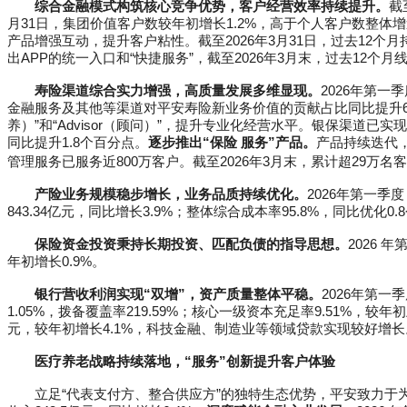
综合金融模式构筑核心竞争优势，客户经营效率持续提升。
截
月31日，集团价值客户数较年初增长1.2%，高于个人客户数整体
产品增强互动，提升客户粘性。截至2026年3月31日，过去12个
出APP的统一入口和“快捷服务”，截至2026年3月末，过去12个月线
寿险渠道综合实力增强，高质量发展多维显现。
2026年第一
金融服务及其他等渠道对平安寿险新业务价值的贡献占比同比提升6
养）”和“Advisor（顾问）”，提升专业化经营水平。银保渠
同比提升1.8个百分点。
逐步推出“保险 服务”产品。
产品持续迭代
管理服务已服务近800万客户。截至2026年3月末，累计超29
产险业务规模稳步增长，业务品质持续优化。
2026年第一季
843.34亿元，同比增长3.9%；整体综合成本率95.8%，同比
保险资金投资秉持长期投资、匹配负债的指导思想。
2026 
年初增长0.9%。
银行营收利润实现“双增”，资产质量整体平稳。
2026年第一
1.05%，拨备覆盖率219.59%；核心一级资本充足率9.51%，较年初
元，较年初增长4.1%，科技金融、制造业等领域贷款实现较好增长
医疗养老战略持续落地，“服务”创新提升客户体验
立足“代表支付方、整合供应方”的独特生态优势，平安致力于