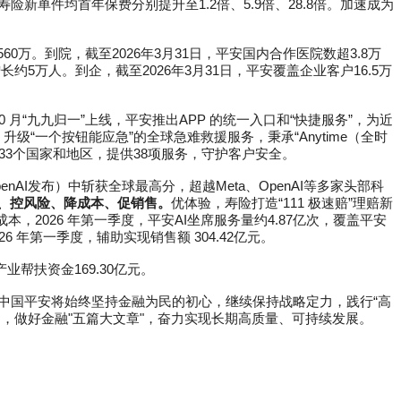
险新单件均首年保费分别提升至1.2倍、5.9倍、28.8倍。加速成为
60万。到院，截至2026年3月31日，平安国内合作医院数超3.8万
约5万人。到企，截至2026年3月31日，平安覆盖企业客户16.5万
10 月“九九归一”上线，平安推出APP 的统一入口和“快捷服务”，为近
级“一个按钮能应急”的全球急难救援服务，秉承“Anytime（全时
全球233个国家和地区，提供38项服务，守护客户安全。
d（OpenAI发布）中斩获全球最高分，超越Meta、OpenAI等多家头部科
优体验、控风险、降成本、促销售。
优体验，寿险打造“111 极速赔”理赔新
成本，2026 年第一季度，平安AI坐席服务量约4.87亿次，覆盖平安
 年第一季度，辅助实现销售额 304.42亿元。
业帮扶资金169.30亿元。
中国平安将始终坚持金融为民的初心，继续保持战略定力，践行“高
力，做好金融"五篇大文章"，奋力实现长期高质量、可持续发展。