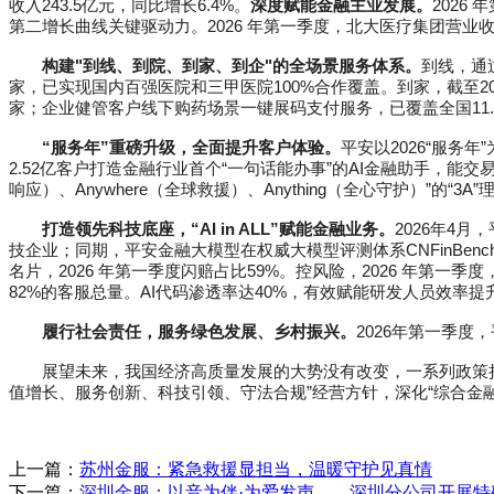
收入243.5亿元，同比增长6.4%。
深度赋能金融主业发展。
2026
第二增长曲线关键驱动力。2026 年第一季度，北大医疗集团营业收入
构建"到线、到院、到家、到企"的全场景服务体系。
到线，通过
家，已实现国内百强医院和三甲医院100%合作覆盖。到家，截至202
家；企业健管客户线下购药场景一键展码支付服务，已覆盖全国11.
“服务年”重磅升级，全面提升客户体验。
平安以2026“服务年
2.52亿客户打造金融行业首个“一句话能办事”的AI金融助手，能
响应）、Anywhere（全球救援）、Anything（全心守护）”
打造领先科技底座，“AI in ALL”赋能金融业务。
2026年4月，
技企业；同期，平安金融大模型在权威大模型评测体系CNFinBen
名片，2026 年第一季度闪赔占比59%。控风险，2026 年第一季
82%的客服总量。AI代码渗透率达40%，有效赋能研发人员效率提升
履行社会责任，服务绿色发展、乡村振兴。
2026年第一季度
展望未来，我国经济高质量发展的大势没有改变，一系列政策
值增长、服务创新、科技引领、守法合规”经营方针，深化“综合金
上一篇：
苏州金服：紧急救援显担当，温暖守护见真情
下一篇：
深圳金服：以音为伴·为爱发声——深圳分公司开展