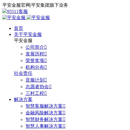
平安金服官网
|
平安集团旗下业务
95511客服
首页
关于平安金服
平安金服
公司简介

发展历程

荣誉奖项

机构分布

社会责任
音服计划

志愿者协会

三村工程

解决方案
智慧客服解决方案

金融风险解决方案

智慧财务解决方案

智慧人事解决方案
