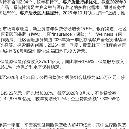
客均持有合同2.94个，较年初持平。
客户质量持续优化。
截至2026年3
类产品，系统性满足客户金融与医疗养老的多样化需求，通过服务类
高达99%。
客户活跃度大幅提升。
2025 年10 月“九九归一”上线，推
8%；市场需求旺盛，新业务首年保费强劲增长45.5%。银保渠道、社区
顾问品牌（IWA），即“Insurance（保险）”、“Wellness（康
合作拓展。社区金融服务渠道2026年第一季度存续客户全缴次继续率
选择等。探索服务创新，2026年第一季度，覆盖就医全流程的健康
年城‧静安8号和深圳颐年城‧福田均已投入运营。
保险原保险保费收入375.14亿元，同比增长19.5%；保险服务收入
16.1%，承保盈利水平保持稳定。
至2026年3月31日，公司保险资金投资组合规模约6.55万亿元，较
45.23亿元，同比增长3.0%。截至2026年3月末，不良贷款率
,879.90亿元，较年初增长1.2%；企业贷款余额17,309.59亿
26年第一季度，平安实现健康险保费收入超473亿元，其中医疗险保费