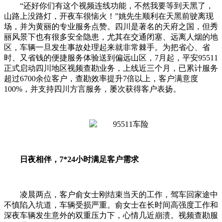
“还好你们有这个视频连线功能，不然我要等到天黑了，
山路上没路灯，开夜车很恼火！”姚先生顺利在天黑前驶离现
场，并为黄丽的专业服务点赞。四川是著名的天府之国，但秀
丽风景下也有很多安全隐患，尤其在交通闭塞、远离人烟的地
区，车辆一旦发生事故处理起来就非常棘手。为把省心、省
时、又省钱的便捷服务体验送到偏远山区，7月起，平安95511
正式启动四川地区视频查勘业务，上线近三个月，已累计服务
超过6700余位客户，查勘效率提升7倍以上，客户满意度
100%，并支持四川方言服务，屡次获得客户表扬。
日夜相伴，7*24小时满足客户需求
凌晨两点，客户俞女士刚结束当天的工作，驾车回家途中
不慎陷入坑道，车辆受损严重。俞女士在长时间高强度工作和
深夜车辆发生意外的双重压力下，心情几近崩溃。视频查勘服