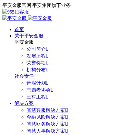
平安金服官网
|
平安集团旗下业务
95511客服
首页
关于平安金服
平安金服
公司简介

发展历程

荣誉奖项

机构分布

社会责任
音服计划

志愿者协会

三村工程

解决方案
智慧客服解决方案

金融风险解决方案

智慧财务解决方案

智慧人事解决方案
