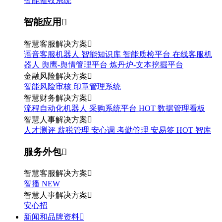
智能催收系统
智能应用

智慧客服解决方案

语音客服机器人
智能知识库
智能质检平台
在线客服机
器人
舆鹰-舆情管理平台
炼丹炉-文本挖掘平台
金融风险解决方案

智能风险审核
印章管理系统
智慧财务解决方案

流程自动化机器人
采购系统平台
HOT
数据管理看板
智慧人事解决方案

人才测评
薪税管理
安心调
考勤管理
安易签
HOT
智库
服务外包

智慧客服解决方案

智播
NEW
智慧人事解决方案

安心招
新闻和品牌资料
