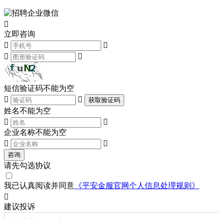

立即咨询




短信验证码不能为空


获取验证码
姓名不能为空


企业名称不能为空


咨询
请先勾选协议
我已认真阅读并同意
《平安金服官网个人信息处理规则》

建议
投诉