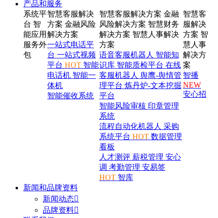
产品和服务
系统平
智慧客服解决
智慧客服解决方案
金融
智慧客
台
智
方案
金融风险
风险解决方案
智慧财务
服解决
能应用
解决方案
解决方案
智慧人事解决
方案
智
服务外
一站式电话平
方案
慧人事
包
台
一站式视频
语音客服机器人
智能知
解决方
平台
HOT
智能
识库
智能质检平台
在线
案
电话机
智能一
客服机器人
舆鹰-舆情管
智播
NEW
体机
理平台
炼丹炉-文本挖掘
安心招
智能催收系统
平台
智能风险审核
印章管理
系统
流程自动化机器人
采购
系统平台
HOT
数据管理
看板
人才测评
薪税管理
安心
调
考勤管理
安易签
HOT
智库
新闻和品牌资料
新闻动态

品牌资料
