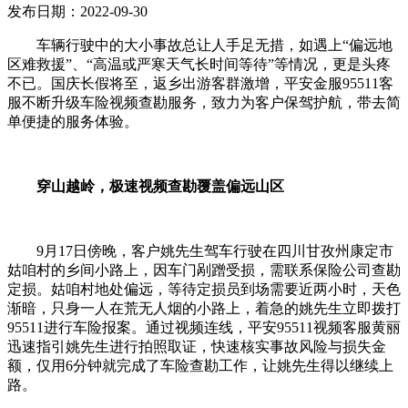
发布日期：2022-09-30
车辆行驶中的大小事故总让人手足无措，如遇上“偏远地
区难救援”、“高温或严寒天气长时间等待”等情况，更是头疼
不已。国庆长假将至，返乡出游客群激增，平安金服95511客
服不断升级车险视频查勘服务，致力为客户保驾护航，带去简
单便捷的服务体验。
穿山越岭，极速视频查勘覆盖偏远山区
9月17日傍晚，客户姚先生驾车行驶在四川甘孜州康定市
姑咱村的乡间小路上，因车门剐蹭受损，需联系保险公司查勘
定损。姑咱村地处偏远，等待定损员到场需要近两小时，天色
渐暗，只身一人在荒无人烟的小路上，着急的姚先生立即拨打
95511进行车险报案。通过视频连线，平安95511视频客服黄丽
迅速指引姚先生进行拍照取证，快速核实事故风险与损失金
额，仅用6分钟就完成了车险查勘工作，让姚先生得以继续上
路。