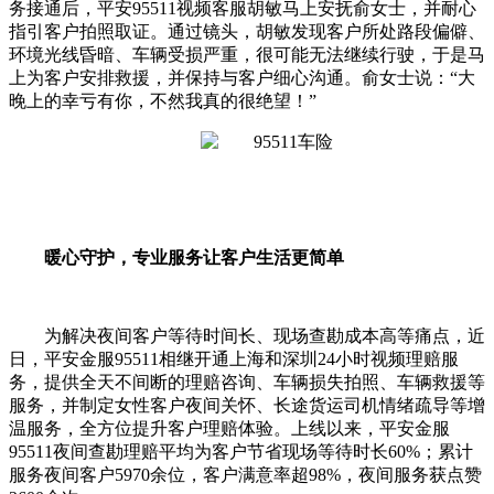
务接通后，平安95511视频客服胡敏马上安抚俞女士，并耐心
指引客户拍照取证。通过镜头，胡敏发现客户所处路段偏僻、
环境光线昏暗、车辆受损严重，很可能无法继续行驶，于是马
上为客户安排救援，并保持与客户细心沟通。俞女士说：“大
晚上的幸亏有你，不然我真的很绝望！”
暖心守护，专业服务让客户生活更简单
为解决夜间客户等待时间长、现场查勘成本高等痛点，近
日，平安金服95511相继开通上海和深圳24小时视频理赔服
务，提供全天不间断的理赔咨询、车辆损失拍照、车辆救援等
服务，并制定女性客户夜间关怀、长途货运司机情绪疏导等增
温服务，全方位提升客户理赔体验。上线以来，平安金服
95511夜间查勘理赔平均为客户节省现场等待时长60%；累计
服务夜间客户5970余位，客户满意率超98%，夜间服务获点赞