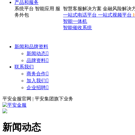
产品和服务
系统平台
智能应用
服
智慧客服解决方案
金融风险解决
务外包
一站式电话平台
一站式视频平台
智能一体机
智能催收系统
新闻和品牌资料
新闻动态

品牌资料

联系我们
商务合作

加入我们

企业招聘

平安金服官网 | 平安集团旗下业务
新闻动态