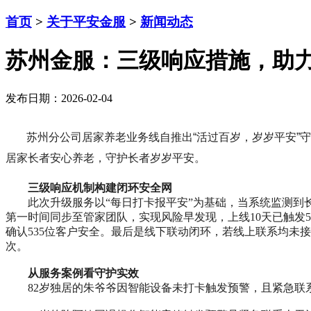
首页
>
关于平安金服
>
新闻动态
苏州金服：三级响应措施，助
发布日期：2026-02-04
苏州分公司居家养老业务线自推出“活过百岁，岁岁平安”守
居家长者安心养老，守护长者岁岁平安。
三级响应机制构建闭环安全网
此次升级服务以“每日打卡报平安”为基础，当系统监测
第一时间同步至管家团队，实现风险早发现，上线10天已触发
确认535位客户安全。最后是线下联动闭环，若线上联系均未
次。
从服务案例看守护实效
82岁独居的朱爷爷因智能设备未打卡触发预警，且紧急