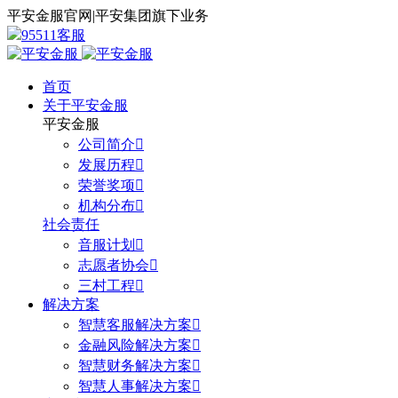
平安金服官网
|
平安集团旗下业务
95511客服
首页
关于平安金服
平安金服
公司简介

发展历程

荣誉奖项

机构分布

社会责任
音服计划

志愿者协会

三村工程

解决方案
智慧客服解决方案

金融风险解决方案

智慧财务解决方案

智慧人事解决方案
