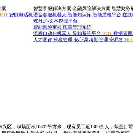
方案
智慧客服解决方案
金融风险解决方案
智慧财务
HOT
智能电话机
语音客服机器人
智能知识库
智能质检平台
在线
炼丹炉-文本挖掘平台
智能风险审核
印章管理系统
流程自动化机器人
采购系统平台
HOT
数据管理
人才测评
薪税管理
安心调
考勤管理
安易签
HO
兴区，职场面积10802平方米，现有员工近1300余人，截至目
块，拥有金服最大产险客服团队，创新车险视频查勘、理赔新模式