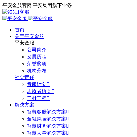
平安金服官网
|
平安集团旗下业务
95511客服
首页
关于平安金服
平安金服
公司简介

发展历程

荣誉奖项

机构分布

社会责任
音服计划

志愿者协会

三村工程

解决方案
智慧客服解决方案

金融风险解决方案

智慧财务解决方案

智慧人事解决方案
